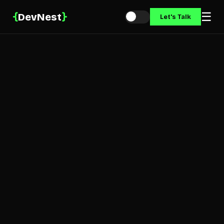
☰
{
}
DevNest
Let's Talk