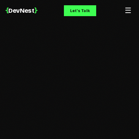
☰
{
}
DevNest
Let's Talk