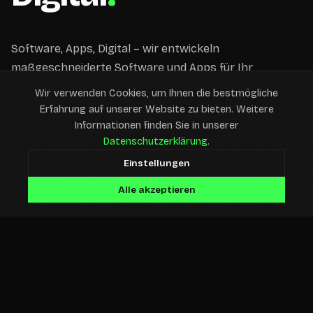
Software, Apps, Digital – wir entwickeln
maßgeschneiderte Software und Apps für Ihr
digitales Geschäft. Modern, skalierbar,
Wir verwenden Cookies, um Ihnen die bestmögliche
zukunftssicher. Made in Hamburg.
Erfahrung auf unserer Website zu bieten. Weitere
Informationen finden Sie in unserer
Projekt starten
Datenschutzerklärung
.
Einstellungen
Tech Stack
Alle akzeptieren
MOBILE APPS
WEB DEVELOPMENT
CLOUD SOLUTIONS
MVP DEVELOPMENT
// SERVICES